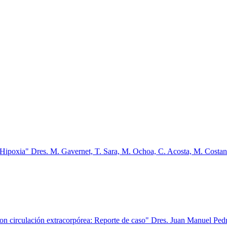
 Hipoxia" Dres. M. Gavernet, T. Sara, M. Ochoa, C. Acosta, M. Costanti
r con circulación extracorpórea: Reporte de caso" Dres. Juan Manuel Pe