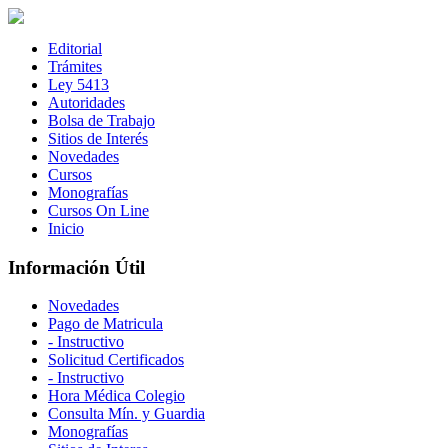
Editorial
Trámites
Ley 5413
Autoridades
Bolsa de Trabajo
Sitios de Interés
Novedades
Cursos
Monografías
Cursos On Line
Inicio
Información Útil
Novedades
Pago de Matricula
- Instructivo
Solicitud Certificados
- Instructivo
Hora Médica Colegio
Consulta Mín. y Guardia
Monografías