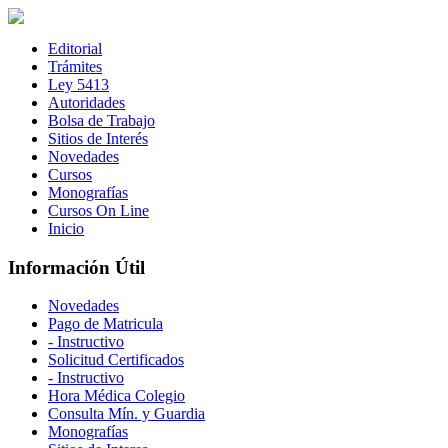
Editorial
Trámites
Ley 5413
Autoridades
Bolsa de Trabajo
Sitios de Interés
Novedades
Cursos
Monografías
Cursos On Line
Inicio
Información Útil
Novedades
Pago de Matricula
- Instructivo
Solicitud Certificados
- Instructivo
Hora Médica Colegio
Consulta Mín. y Guardia
Monografías