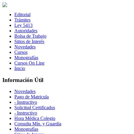
Editorial
Trámites
Ley 5413
Autoridades
Bolsa de Trabajo
Sitios de Interés
Novedades
Cursos
Monografías
Cursos On Line
Inicio
Información Útil
Novedades
Pago de Matricula
- Instructivo
Solicitud Certificados
- Instructivo
Hora Médica Colegio
Consulta Mín. y Guardia
Monografías